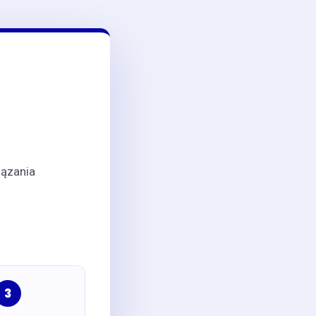
iązania
3