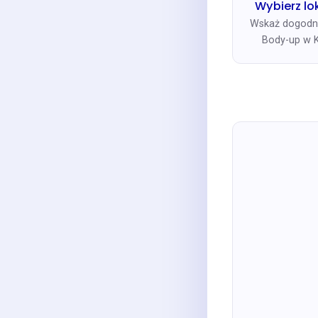
Wybierz lo
Wskaż dogodn
Body-up w K