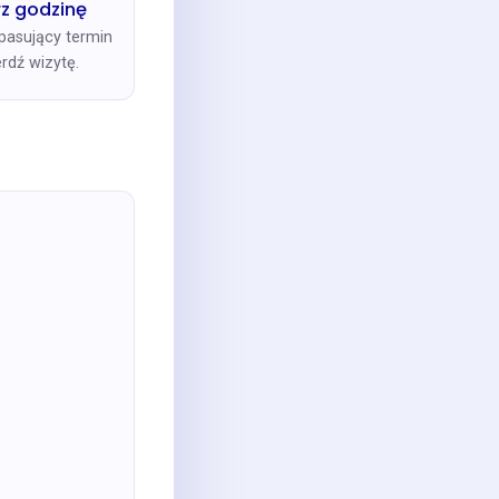
z godzinę
pasujący termin
erdź wizytę.