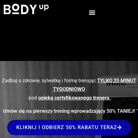
Computers, Games
Zadbaj o zdrowie, sylwetkę i formę trenując
TYLKO 20 MINUT
TYGODNIOWO
pod
opieką certyfikowanego trenera.
Umów się na pierwszy trening wprowadzający 50% TANIEJ!
KLIKNIJ I ODBIERZ 50% RABATU TERAZ