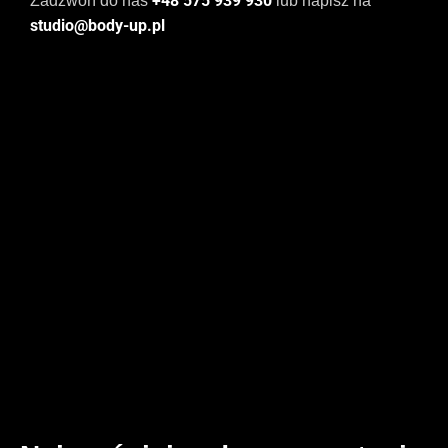
+48 575 939 930
Zadzwoń do nas
lub napisz na
studio@body-up.pl