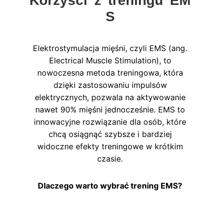
K
o
r
z
y
ś
c
i
z
t
r
e
n
i
n
g
u
E
M
S
Elektrostymulacja mięśni, czyli EMS (ang.
Electrical Muscle Stimulation), to
nowoczesna metoda treningowa, która
dzięki zastosowaniu impulsów
elektrycznych, pozwala na aktywowanie
nawet 90% mięśni jednocześnie. EMS to
innowacyjne rozwiązanie dla osób, które
chcą osiągnąć szybsze i bardziej
widoczne efekty treningowe w krótkim
czasie.
Dlaczego warto wybrać trening EMS?