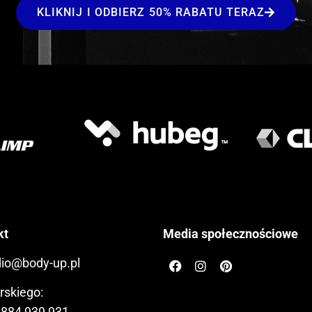
KLIKNIJ I ODBIERZ 50% RABATU TERAZ
kt
Media społecznościowe
dio@body-up.pl
rskiego:
 884 939 931