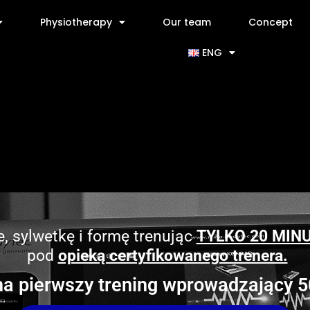
Physiotherapy
Our team
Concept
ENG
, sylwetkę i formę trenując
TYLKO 20 MIN
pod
opieką certyfikowanego trenera.
a pierwszy trening wprowadzający 