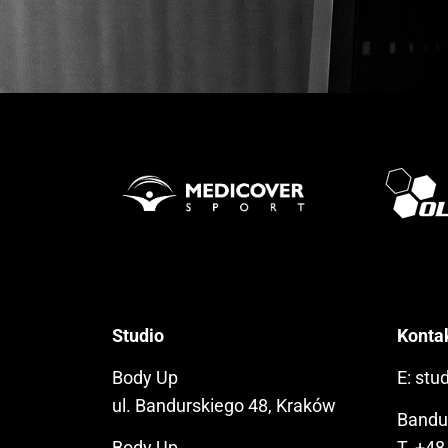
Studio
Konta
Body Up
E:
stu
ul. Bandurskiego 48, Kraków
Bandu
Body Up
T.
+48