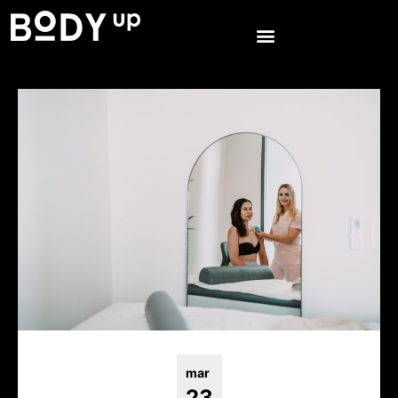
mar
23