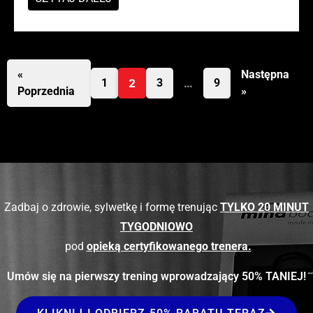
«
Następna
1
2
3
…
9
Poprzednia
»
Zadbaj o zdrowie, sylwetkę i formę trenując
TYLKO 20 MINUT
TYGODNIOWO
pod
opieką certyfikowanego trenera.
Umów się na pierwszy trening wprowadzający 50% TANIEJ!