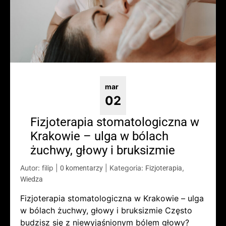
mar
02
Fizjoterapia stomatologiczna w
Krakowie – ulga w bólach
żuchwy, głowy i bruksizmie
Autor: filip
|
|
Kategoria:
,
0 komentarzy
Fizjoterapia
Wiedza
Fizjoterapia stomatologiczna w Krakowie – ulga
w bólach żuchwy, głowy i bruksizmie Często
budzisz się z niewyjaśnionym bólem głowy?